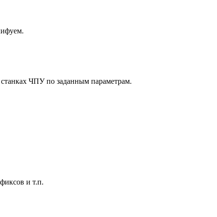
лифуем.
а станках ЧПУ по заданным параметрам.
иксов и т.п.