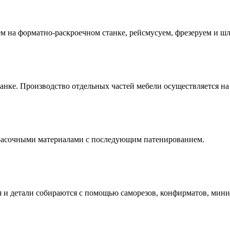
ем на форматно-раскроечном станке, рейсмусуем, фрезеруем и ш
анке. Производство отдельных частей мебели осуществляется н
расочными материалами с последующим патенированием.
 и детали собираются с помощью саморезов, конфирматов, миниф